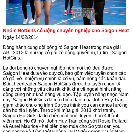
Nhóm HotGirls cổ động chuyên nghiệp cho Saigon Heat
Ngày 14/02/2014
Đồng hành cùng đội bóng rổ Saigon Heat trong mùa giải
ABL 2013 là những cô gái cổ động quyến rũ, tự tin - Saigon
HotGirls.
Là đội bóng rổ chuyên nghiệp nên mọi thứ đều được
Saigon Heat đưa vào quy củ, bao gồm việc tuyển chọn các
cô gái với nhiệm vụ chính là cổ vũ, hâm nóng các khán đài.
Đội cheerleader Saigon HotGirls được họ tuyển chọn kỹ
càng với những yêu cầu rất khắt khe về ngoại hình, năng
động cũng như khả năng vũ đạo. Tập luyện nặng nhọc.Năm
nay, Saigon HotGirls đã mời biên đạo múa John Huy Trần -
giám khảo chương trình So you think you can dance hướng
dẫn họ tập luyện. Trước khi mùa giải 2013 khởi tranh,
Saigon HotGirls đã tổ chức một buổi tuyển chọn 4 thành
viên mới. Họ đã mời John Huy Trần cùng với Rosie Pollard
và Aurel Maurice - hai biên đạo múa cho So you can you
can dance và Trần Việt Hoàng - HLV đội Aerobic Việt Nam,