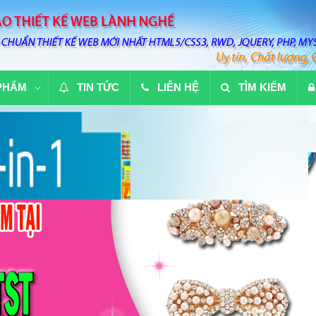
PHẨM
TIN TỨC
LIÊN HỆ
TÌM KIẾM
ánh xuất sắc nhất mọi thời đại