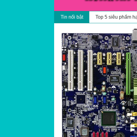
Nhóm HotGirls cổ 
Tin nổi bật
Top 5 siêu phẩm h