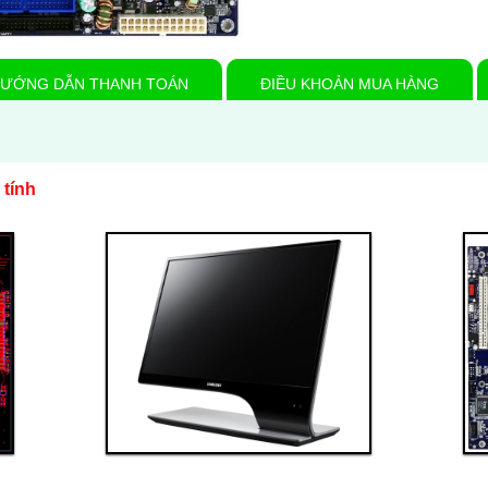
ƯỚNG DẪN THANH TOÁN
ĐIỀU KHOẢN MUA HÀNG
 tính
Thanh toán ngay
Đặt hàng
Xem chi tiết
Giá: 4,000,000 VND
Linh kiện 2