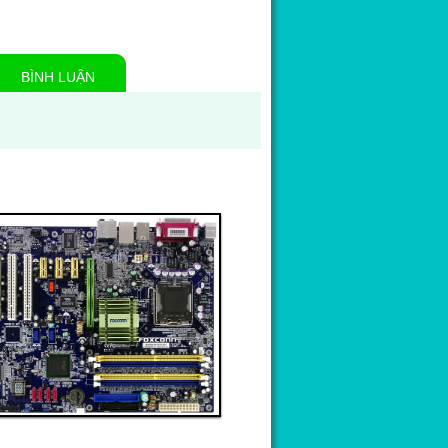
BÌNH LUẬN
Thanh toán ngay
Đặt hàng
Xem chi tiết
Giá: 6,000,000 VND
Linh kiện 3