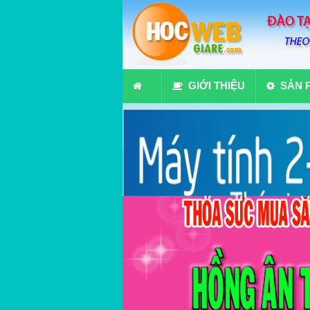
GIỚI THIỆU
SẢN 
10 chuyên gia đá c