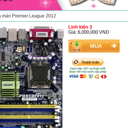
động chuyên nghiệp cho Saigon Heat
ạ màn Premier League 2012
Linh kiện 3
Giá: 6,000,000 VND