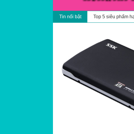
Nhóm HotGirls cổ 
Tin nổi bật
Top 5 siêu phẩm h