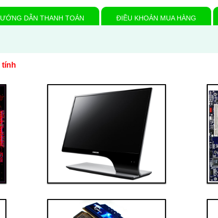
ƯỚNG DẪN THANH TOÁN
ĐIỀU KHOẢN MUA HÀNG
 tính
Thanh toán ngay
Đặt hàng
Xem chi tiết
Giá: 4,000,000 VND
Linh kiện 2