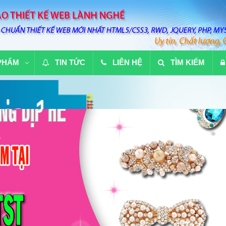
PHẨM
TIN TỨC
LIÊN HỆ
TÌM KIẾM
ánh xuất sắc nhất mọi thời đại