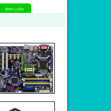
BÌNH LUẬN
Thanh toán ngay
Đặt hàng
Xem chi tiết
Giá: 6,000,000 VND
Linh kiện 3