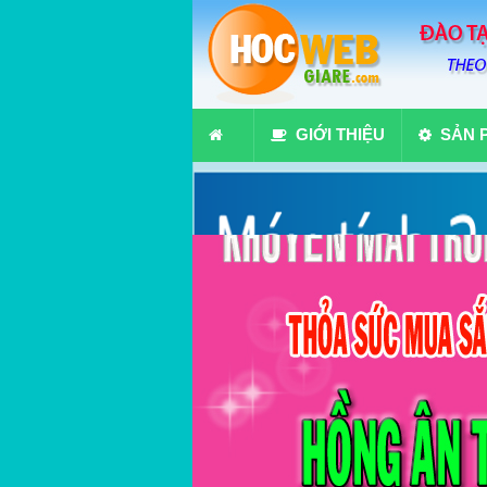
GIỚI THIỆU
SẢN 
10 chuyên gia đá c