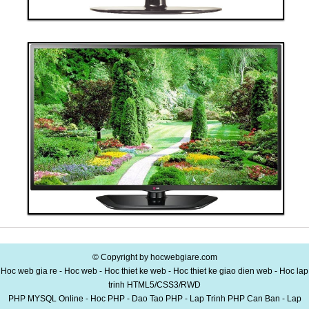
Thanh toán ngay
Đặt hàng
Xem chi tiết
Giá: 40,000,000 VND
Tivi 10
© Copyright by hocwebgiare.com
Hoc web gia re - Hoc web - Hoc thiet ke web - Hoc thiet ke giao dien web - Hoc lap
trinh HTML5/CSS3/RWD
PHP MYSQL Online - Hoc PHP - Dao Tao PHP - Lap Trinh PHP Can Ban - Lap