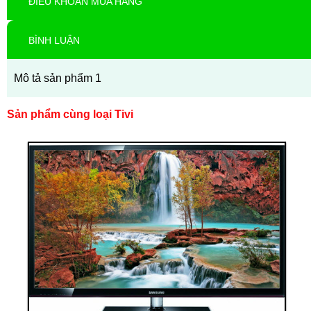
ĐIỀU KHOẢN MUA HÀNG
BÌNH LUẬN
Mô tả sản phẩm 1
Sản phẩm cùng loại Tivi
Thanh toán ngay
Đặt hàng
Xem chi tiết
Giá: 50,000,000 VND
Tivi 1