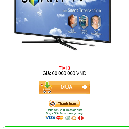
Tivi 3
Giá: 60,000,000 VND