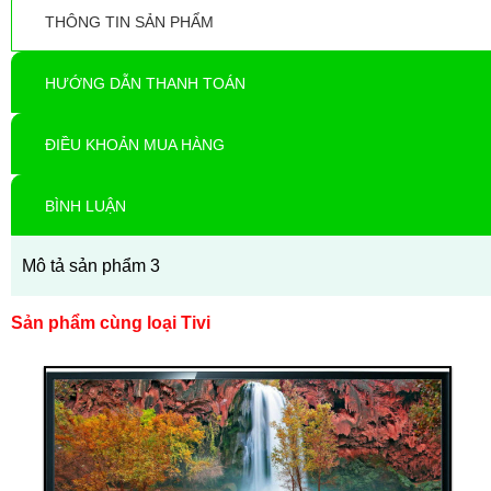
THÔNG TIN SẢN PHẨM
HƯỚNG DẪN THANH TOÁN
ĐIỀU KHOẢN MUA HÀNG
BÌNH LUẬN
Mô tả sản phẩm 3
Sản phẩm cùng loại Tivi