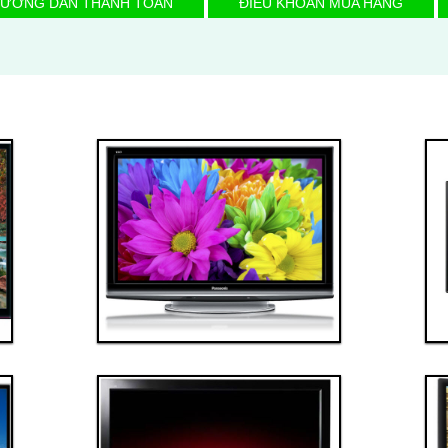
ƯỚNG DẪN THANH TOÁN
ĐIỀU KHOẢN MUA HÀNG
Thanh toán ngay
Đặt hàng
Xem chi tiết
Giá: 40,000,000 VND
Tivi 2
Thanh toán ngay