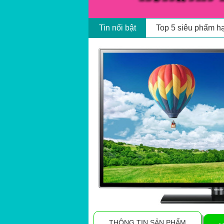
Nhóm HotGirls cổ 
Tin nổi bật
Top 5 siêu phẩm h
THÔNG TIN SẢN PHẨM