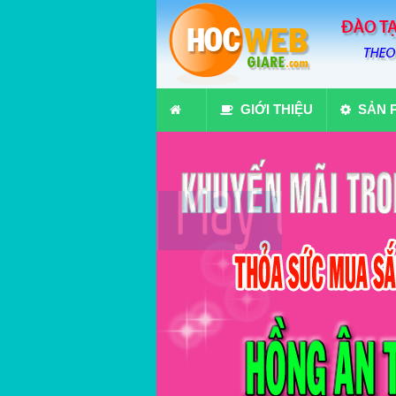
GIỚI THIỆU
SẢN 
10 chuyên gia đá c