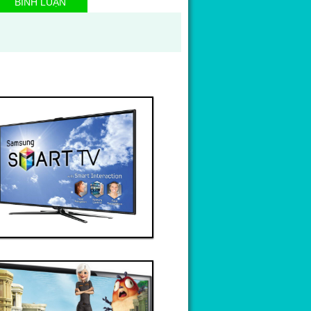
BÌNH LUẬN
Thanh toán ngay
Đặt hàng
Xem chi tiết
Giá: 60,000,000 VND
Tivi 3
Thanh toán ngay