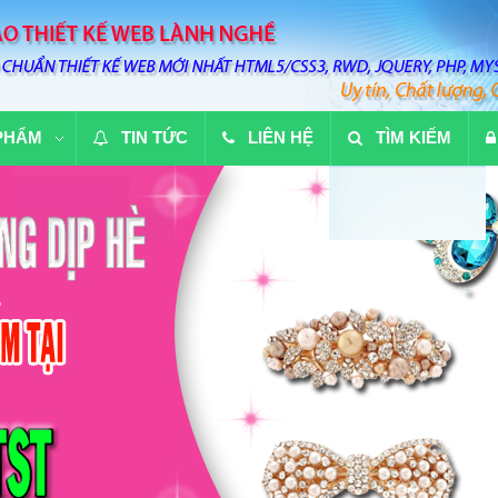
PHẨM
TIN TỨC
LIÊN HỆ
TÌM KIẾM
ánh xuất sắc nhất mọi thời đại