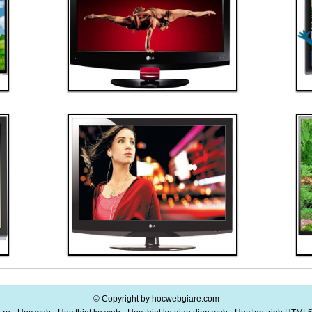
Đặt hàng
Xem chi tiết
Giá: 100,000,000 VND
Tivi 5
Thanh toán ngay
Đặt hàng
Xem chi tiết
Giá: 60,000,000 VND
Tivi 9
© Copyright by hocwebgiare.com