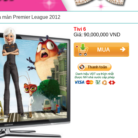
ánh xuất sắc nhất mọi thời đại
động chuyên nghiệp cho Saigon Heat
Tivi 6
Giá: 90,000,000 VND
ạ màn Premier League 2012