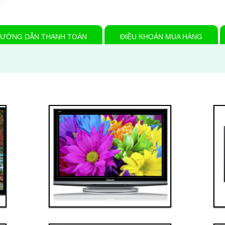
ƯỚNG DẪN THANH TOÁN
ĐIỀU KHOẢN MUA HÀNG
Thanh toán ngay
Đặt hàng
Xem chi tiết
Giá: 40,000,000 VND
Tivi 2