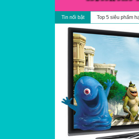
10 chuyên gia đá c
Tin nổi bật
Nhóm HotGirls cổ 
Top 5 siêu phẩm h