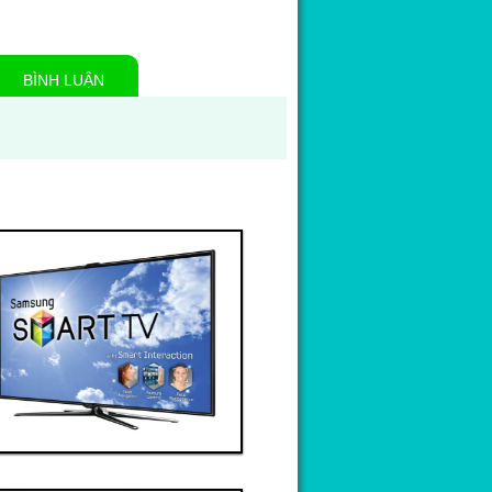
BÌNH LUẬN
Thanh toán ngay
Đặt hàng
Xem chi tiết
Giá: 60,000,000 VND
Tivi 3