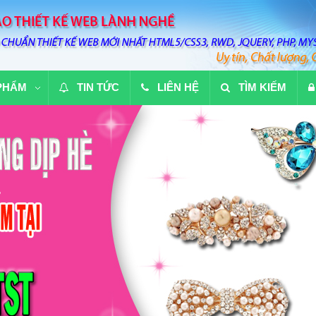
PHẨM
TIN TỨC
LIÊN HỆ
TÌM KIẾM